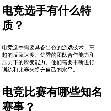
电竞选手有什么特
质？
电竞选手需要具备出色的游戏技术、高
超的反应速度、优秀的团队合作能力和
压力下的应变能力。他们需要不断进行
训练和比赛来提升自己的水平。
电竞比赛有哪些知名
赛事？