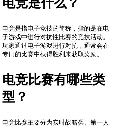
电竞是什么？
电竞是指电子竞技的简称，指的是在电
子游戏中进行对抗性比赛的竞技活动。
玩家通过电子游戏进行对抗，通常会在
专门的比赛中获得胜利来获取奖励。
电竞比赛有哪些类
型？
电竞比赛主要分为实时战略类、第一人