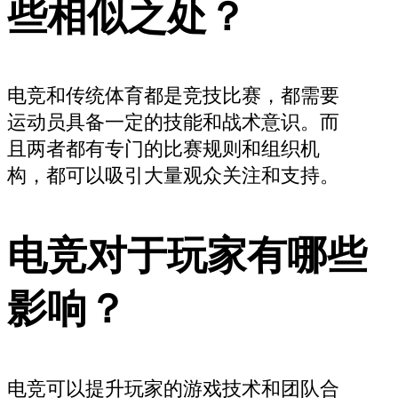
些相似之处？
电竞和传统体育都是竞技比赛，都需要
运动员具备一定的技能和战术意识。而
且两者都有专门的比赛规则和组织机
构，都可以吸引大量观众关注和支持。
电竞对于玩家有哪些
影响？
电竞可以提升玩家的游戏技术和团队合