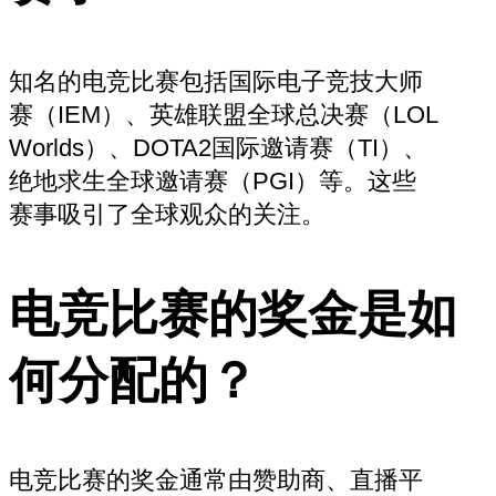
知名的电竞比赛包括国际电子竞技大师
赛（IEM）、英雄联盟全球总决赛（LOL
Worlds）、DOTA2国际邀请赛（TI）、
绝地求生全球邀请赛（PGI）等。这些
赛事吸引了全球观众的关注。
电竞比赛的奖金是如
何分配的？
电竞比赛的奖金通常由赞助商、直播平