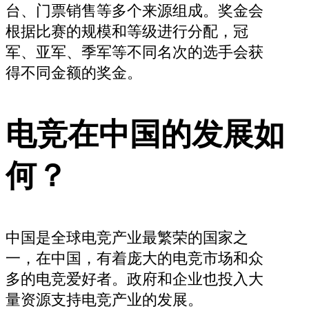
台、门票销售等多个来源组成。奖金会
根据比赛的规模和等级进行分配，冠
军、亚军、季军等不同名次的选手会获
得不同金额的奖金。
电竞在中国的发展如
何？
中国是全球电竞产业最繁荣的国家之
一，在中国，有着庞大的电竞市场和众
多的电竞爱好者。政府和企业也投入大
量资源支持电竞产业的发展。