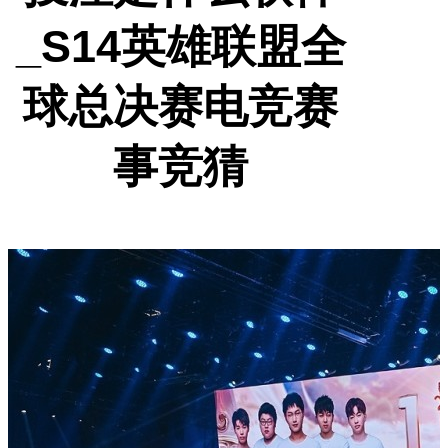
_S14英雄联盟全
球总决赛电竞赛
事竞猜