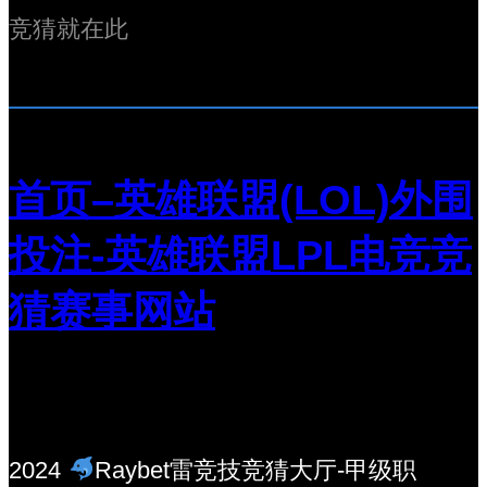
竞猜就在此
首页–英雄联盟(LOL)外围
投注-英雄联盟LPL电竞竞
猜赛事网站
2024
Raybet雷竞技竞猜大厅-甲级职