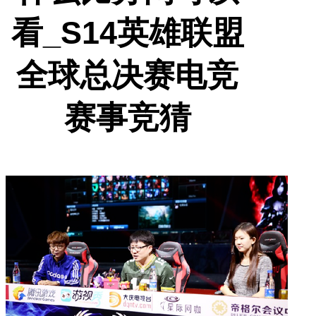
看_S14英雄联盟
全球总决赛电竞
赛事竞猜