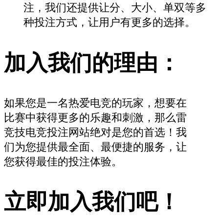
注，我们还提供让分、大小、单双等多
种投注方式，让用户有更多的选择。
加入我们的理由：
如果您是一名热爱电竞的玩家，想要在
比赛中获得更多的乐趣和刺激，那么雷
竞技电竞投注网站绝对是您的首选！我
们为您提供最全面、最便捷的服务，让
您获得最佳的投注体验。
立即加入我们吧！