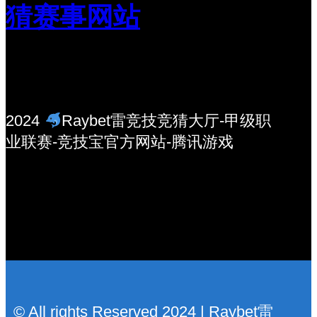
猜赛事网站
2024
Raybet雷竞技竞猜大厅-甲级职
业联赛-竞技宝官方网站-腾讯游戏
Instagram
LinkedIn
电子邮件
Facebook
© All rights Reserved 2024 | Raybet雷