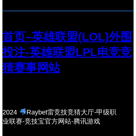
首页–英雄联盟(LOL)外围
投注-英雄联盟LPL电竞竞
猜赛事网站
2024
Raybet雷竞技竞猜大厅-甲级职
业联赛-竞技宝官方网站-腾讯游戏