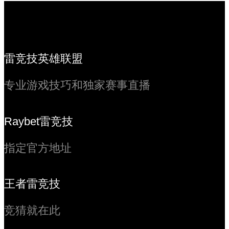
雷竞技英雄联盟
专业游戏技巧和独家赛事直播
Raybet雷竞技
指定官方地址
王者雷竞技
竞猜就在此