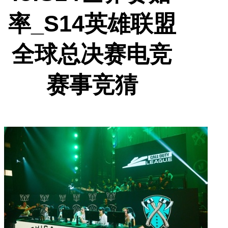
率_S14英雄联盟
全球总决赛电竞
赛事竞猜