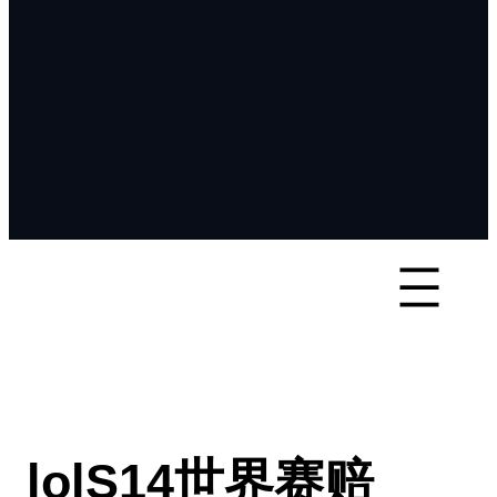
lolS14世界赛赔