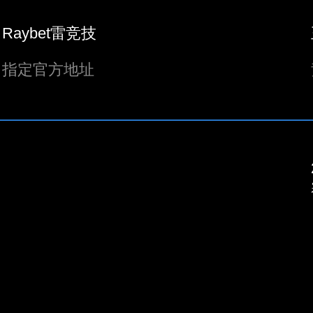
Raybet雷竞技
指定官方地址
I