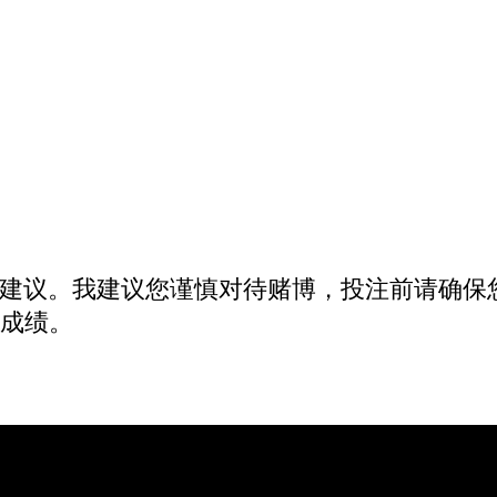
的建议。我建议您谨慎对待赌博，投注前请确保
成绩。