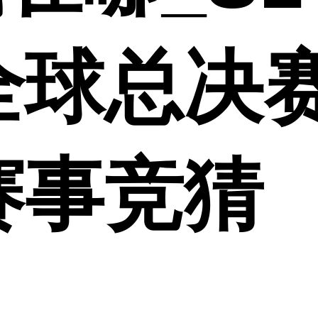
全球总决
赛事竞猜