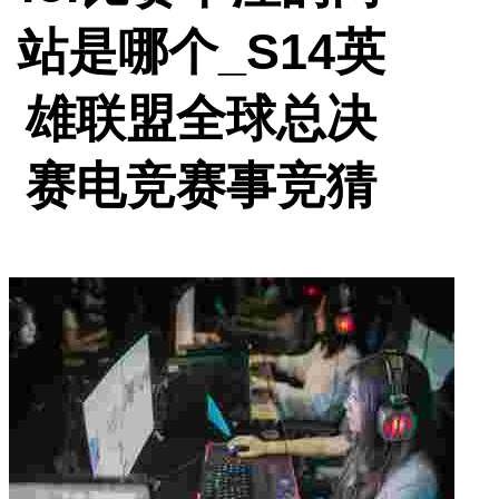
站是哪个_S14英
雄联盟全球总决
赛电竞赛事竞猜