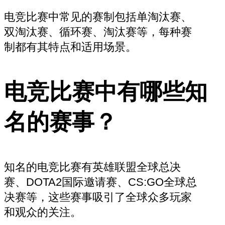
电竞比赛中常见的赛制包括单淘汰赛、
双淘汰赛、循环赛、淘汰赛等，每种赛
制都有其特点和适用场景。
电竞比赛中有哪些知
名的赛事？
知名的电竞比赛有英雄联盟全球总决
赛、DOTA2国际邀请赛、CS:GO全球总
决赛等，这些赛事吸引了全球众多玩家
和观众的关注。