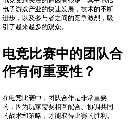
电竞受到关注的原因有很多，其中包括
电子游戏产业的快速发展，技术的不断
进步，以及参与者之间的竞争激烈，吸
引了越来越多的观众。
电竞比赛中的团队合
作有何重要性？
在电竞比赛中，团队合作是非常重要
的，因为玩家需要相互配合、协调共同
的战术和策略，才能取得比赛的胜利。