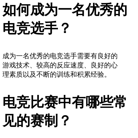
如何成为一名优秀的
电竞选手？
成为一名优秀的电竞选手需要有良好的
游戏技术、较高的反应速度、良好的心
理素质以及不断的训练和积累经验。
电竞比赛中有哪些常
见的赛制？