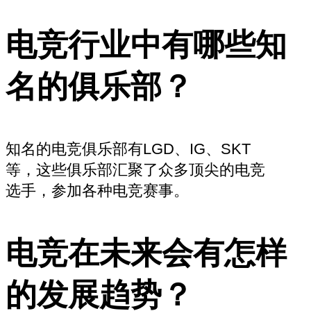
电竞行业中有哪些知
名的俱乐部？
知名的电竞俱乐部有LGD、IG、SKT
等，这些俱乐部汇聚了众多顶尖的电竞
选手，参加各种电竞赛事。
电竞在未来会有怎样
的发展趋势？