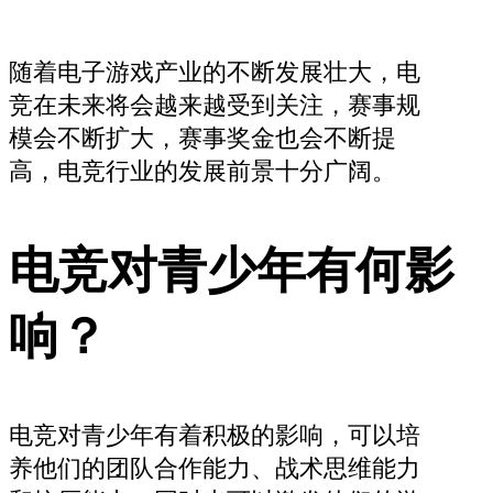
随着电子游戏产业的不断发展壮大，电
竞在未来将会越来越受到关注，赛事规
模会不断扩大，赛事奖金也会不断提
高，电竞行业的发展前景十分广阔。
电竞对青少年有何影
响？
电竞对青少年有着积极的影响，可以培
养他们的团队合作能力、战术思维能力