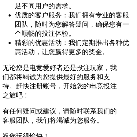
足不同用户的需求。
优质的客户服务：我们拥有专业的客服
团队，随时为您解答疑问，确保您有一
个顺畅的投注体验。
精彩的优惠活动：我们定期推出各种优
惠活动，让您赢得更多的奖金。
无论您是电竞爱好者还是投注玩家，我
们都将竭诚为您提供最好的服务和支
持。赶快注册账号，开始您的电竞投注
之旅吧！
有任何疑问或建议，请随时联系我们的
客服团队，我们将竭诚为您服务。
祝您玩得愉快！