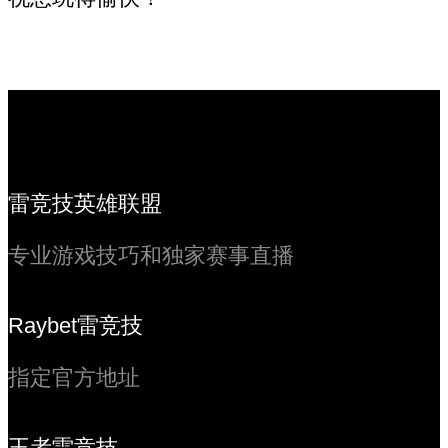
雷竞技英雄联盟
专业游戏技巧和独家赛事直播
Raybet雷竞技
指定官方地址
王者雷竞技