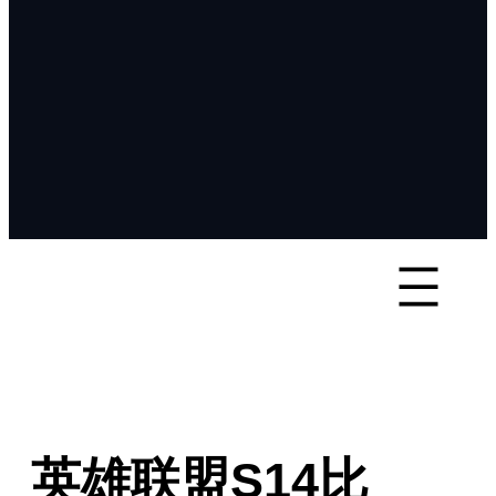
英雄联盟S14比