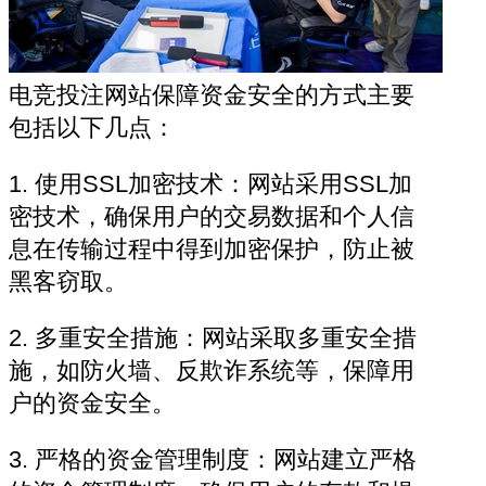
电竞投注网站保障资金安全的方式主要
包括以下几点：
1. 使用SSL加密技术：网站采用SSL加
密技术，确保用户的交易数据和个人信
息在传输过程中得到加密保护，防止被
黑客窃取。
2. 多重安全措施：网站采取多重安全措
施，如防火墙、反欺诈系统等，保障用
户的资金安全。
3. 严格的资金管理制度：网站建立严格