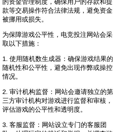
的资金管理制度，确保用户的存款和提
款等交易操作符合法律法规，避免资金
被挪用或损失。
为保障游戏公平性，电竞投注网站会采
取以下措施：
1. 使用随机数生成器：确保游戏结果的
随机性和公平性，避免出现作弊或操控
情况。
2. 审计机构监督：网站会邀请独立的第
三方审计机构对游戏进行监督和审核，
评估游戏的公平性和透明度。
3. 客服监督：网站设立专门的客服团