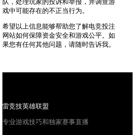
队，处理玩家的投诉和举报，并调查游
戏中可能存在的不正当行为。
希望以上信息能够帮助您了解电竞投注
网站如何保障资金安全和游戏公平。如
果您有任何其他问题，请随时告诉我。
雷竞技英雄联盟
专业游戏技巧和独家赛事直播