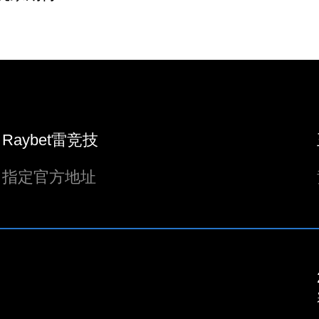
Raybet雷竞技
指定官方地址