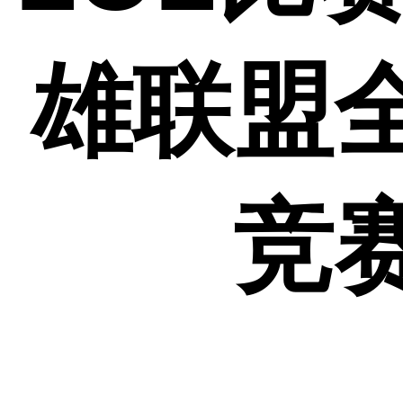
雄联盟
竞