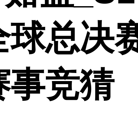
全球总决
赛事竞猜