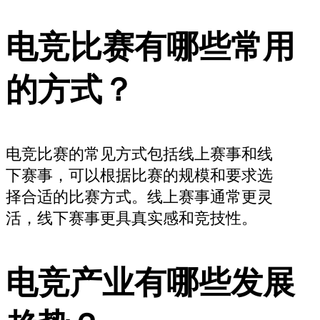
电竞比赛有哪些常用
的方式？
电竞比赛的常见方式包括线上赛事和线
下赛事，可以根据比赛的规模和要求选
择合适的比赛方式。线上赛事通常更灵
活，线下赛事更具真实感和竞技性。
电竞产业有哪些发展