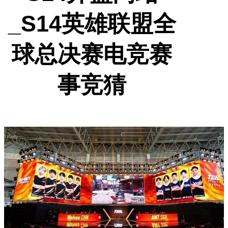
_S14英雄联盟全
球总决赛电竞赛
事竞猜