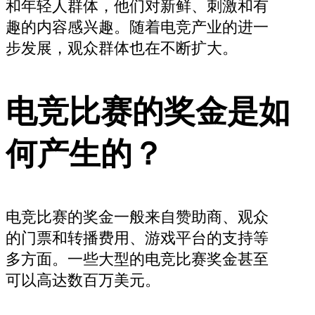
和年轻人群体，他们对新鲜、刺激和有
趣的内容感兴趣。随着电竞产业的进一
步发展，观众群体也在不断扩大。
电竞比赛的奖金是如
何产生的？
电竞比赛的奖金一般来自赞助商、观众
的门票和转播费用、游戏平台的支持等
多方面。一些大型的电竞比赛奖金甚至
可以高达数百万美元。