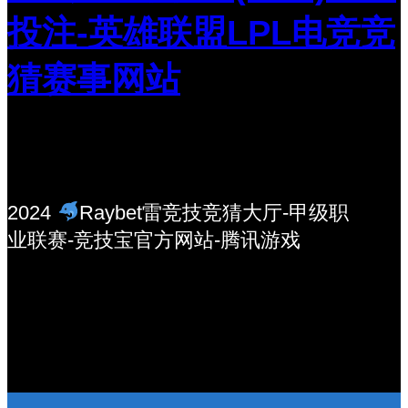
投注-英雄联盟LPL电竞竞
猜赛事网站
2024
Raybet雷竞技竞猜大厅-甲级职
业联赛-竞技宝官方网站-腾讯游戏
Instagram
LinkedIn
电子邮件
Facebook