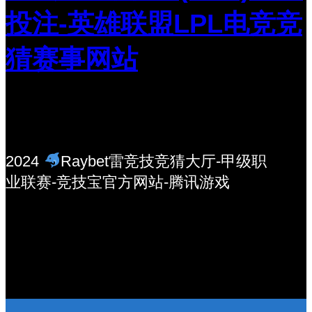
投注-英雄联盟LPL电竞竞
猜赛事网站
2024
Raybet雷竞技竞猜大厅-甲级职
业联赛-竞技宝官方网站-腾讯游戏
Instagram
LinkedIn
电子邮件
Facebook