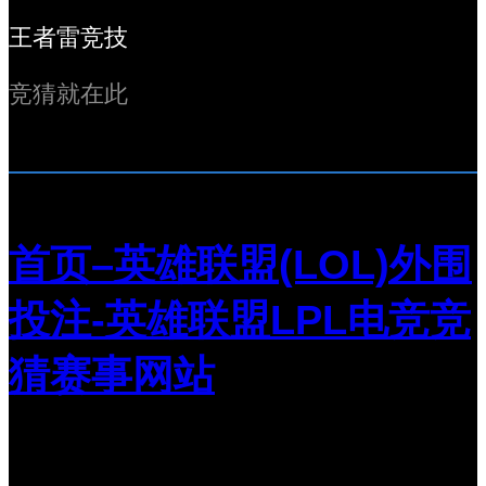
王者雷竞技
竞猜就在此
首页–英雄联盟(LOL)外围
投注-英雄联盟LPL电竞竞
猜赛事网站