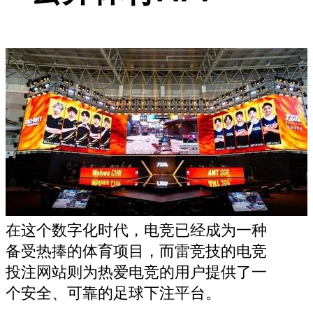
在这个数字化时代，电竞已经成为一种
备受热捧的体育项目，而雷竞技的电竞
投注网站则为热爱电竞的用户提供了一
个安全、可靠的足球下注平台。