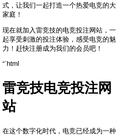
式，让我们一起打造一个热爱电竞的大
家庭！
现在就加入雷竞技的电竞投注网站，一
起享受刺激的投注体验，感受电竞的魅
力！赶快注册成为我们的会员吧！
“`html
雷竞技电竞投注网
站
在这个数字化时代，电竞已经成为一种