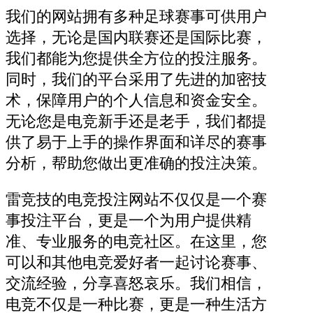
我们的网站拥有多种足球赛事可供用户
选择，无论是国内联赛还是国际比赛，
我们都能为您提供全方位的投注服务。
同时，我们的平台采用了先进的加密技
术，保障用户的个人信息和资金安全。
无论您是电竞新手还是老手，我们都提
供了易于上手的操作界面和详尽的赛事
分析，帮助您做出更准确的投注决策。
雷竞技的电竞投注网站不仅仅是一个赛
事投注平台，更是一个为用户提供精
准、专业服务的电竞社区。在这里，您
可以和其他电竞爱好者一起讨论赛事、
交流经验，分享喜怒哀乐。我们相信，
电竞不仅是一种比赛，更是一种生活方