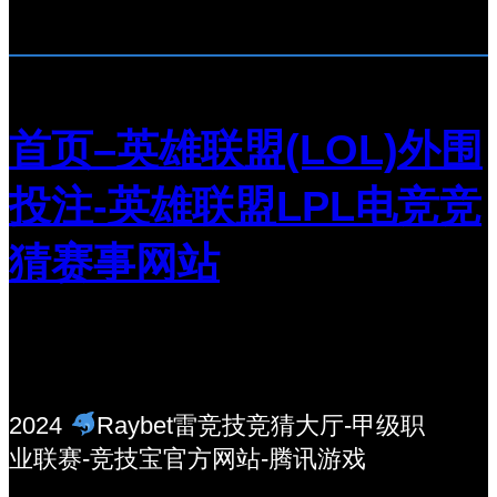
首页–英雄联盟(LOL)外围
投注-英雄联盟LPL电竞竞
猜赛事网站
2024
Raybet雷竞技竞猜大厅-甲级职
业联赛-竞技宝官方网站-腾讯游戏