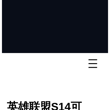
英雄联盟S14可