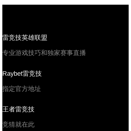
雷竞技英雄联盟
专业游戏技巧和独家赛事直播
Raybet雷竞技
指定官方地址
王者雷竞技
竞猜就在此