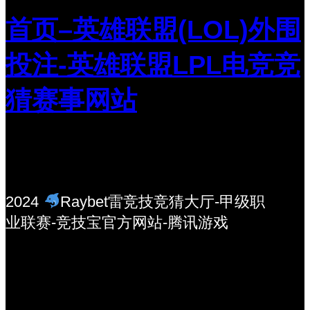
首页–英雄联盟(LOL)外围
投注-英雄联盟LPL电竞竞
猜赛事网站
2024
Raybet雷竞技竞猜大厅-甲级职
业联赛-竞技宝官方网站-腾讯游戏
Instagram
LinkedIn
电子邮件
Facebook