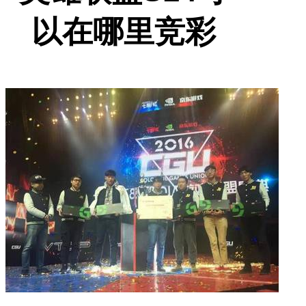
以在哪里竞彩