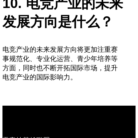
10. 电竞产业的未来
发展方向是什么？
电竞产业的未来发展方向将更加注重赛
事规范化、专业化运营、青少年培养等
方面，同时也不断开拓国际市场，提升
电竞产业的国际影响力。