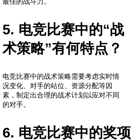
最佳的战斗力。
5. 电竞比赛中的“战
术策略”有何特点？
电竞比赛中的战术策略需要考虑实时情
况变化、对手的站位、资源分配等因
素，制定出合理的战术计划以应对不同
的对手。
6. 电竞比赛中的奖项