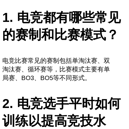
1. 电竞都有哪些常见
的赛制和比赛模式？
电竞比赛常见的赛制包括单淘汰赛、双
淘汰赛、循环赛等，比赛模式主要有单
局赛、BO3、BO5等不同形式。
2. 电竞选手平时如何
训练以提高竞技水