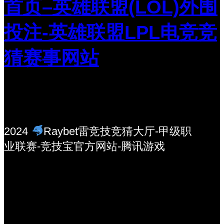
首页–英雄联盟(LOL)外围
投注-英雄联盟LPL电竞竞
猜赛事网站
2024
Raybet雷竞技竞猜大厅-甲级职
业联赛-竞技宝官方网站-腾讯游戏
Instagram
LinkedIn
电子邮件
Facebook