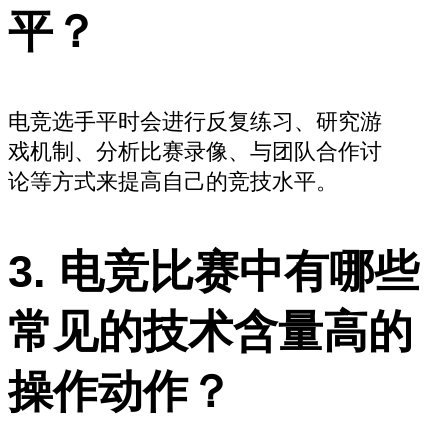
平？
电竞选手平时会进行反复练习、研究游
戏机制、分析比赛录像、与团队合作讨
论等方式来提高自己的竞技水平。
3. 电竞比赛中有哪些
常见的技术含量高的
操作动作？