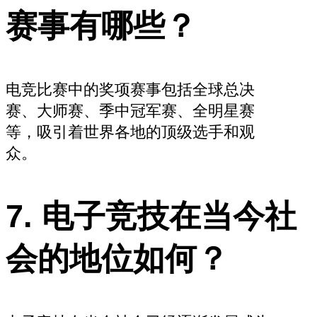
赛事有哪些？
电竞比赛中的奖项赛事包括全球总决
赛、大师赛、季中冠军赛、全明星赛
等，吸引着世界各地的顶级选手和观
众。
7. 电子竞技在当今社
会的地位如何？