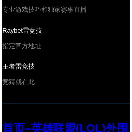
专业游戏技巧和独家赛事直播
Raybet雷竞技
指定官方地址
王者雷竞技
竞猜就在此
首页–英雄联盟(LOL)外围