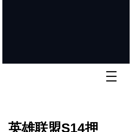
英雄联盟S14押