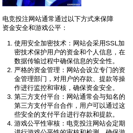
电竞投注网站通常通过以下方式来保障
资金安全和游戏公平：
使用安全加密技术：网站会采用SSL加
密技术保护用户的资金和个人信息，在
数据传输过程中确保信息的安全性。
严格的资金管理：网站会设立专门的资
金管理部门，对用户的存款、提款等操
作进行监控和审核，确保资金安全。
第三方支付平台：网站通常会与知名的
第三方支付平台合作，用户可以通过这
些安全的支付平台进行存款和提款。
游戏公平性审核：电竞投注网站会定期
进行游戏公平性的审核和检测，确保游