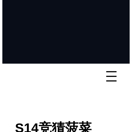
S14竞猜菠菜