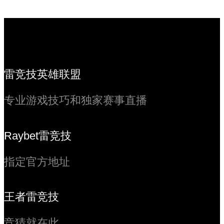
雷竞技英雄联盟
专业游戏技巧和独家赛事直播
Raybet雷竞技
指定官方地址
王者雷竞技
竞猜就在此