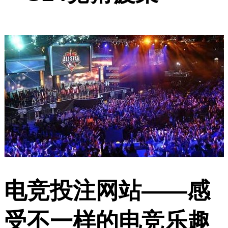
电竞投注网站——感
受不一样的电竞乐趣