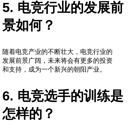
5. 电竞行业的发展前
景如何？
随着电竞产业的不断壮大，电竞行业的
发展前景广阔，未来将会有更多的投资
和支持，成为一个新兴的朝阳产业。
6. 电竞选手的训练是
怎样的？