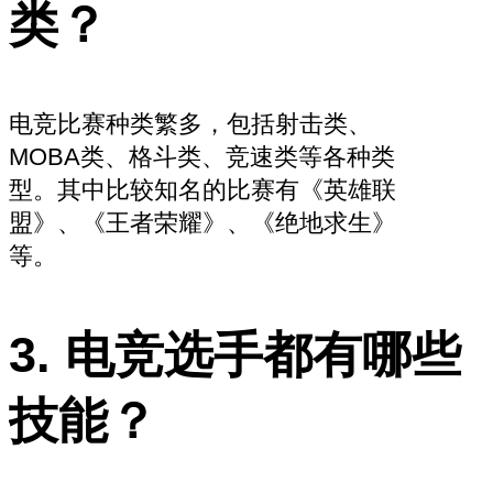
类？
电竞比赛种类繁多，包括射击类、
MOBA类、格斗类、竞速类等各种类
型。其中比较知名的比赛有《英雄联
盟》、《王者荣耀》、《绝地求生》
等。
3. 电竞选手都有哪些
技能？