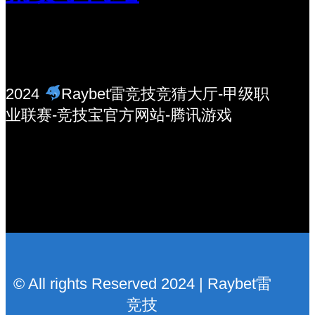
2024
Raybet雷竞技竞猜大厅-甲级职
业联赛-竞技宝官方网站-腾讯游戏
Instagram
LinkedIn
电子邮件
Facebook
© All rights Reserved 2024 | Raybet雷
竞技