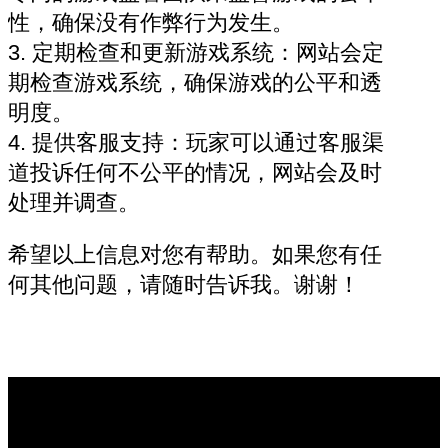
性，确保没有作弊行为发生。
3. 定期检查和更新游戏系统：网站会定
期检查游戏系统，确保游戏的公平和透
明度。
4. 提供客服支持：玩家可以通过客服渠
道投诉任何不公平的情况，网站会及时
处理并调查。
希望以上信息对您有帮助。如果您有任
何其他问题，请随时告诉我。谢谢！