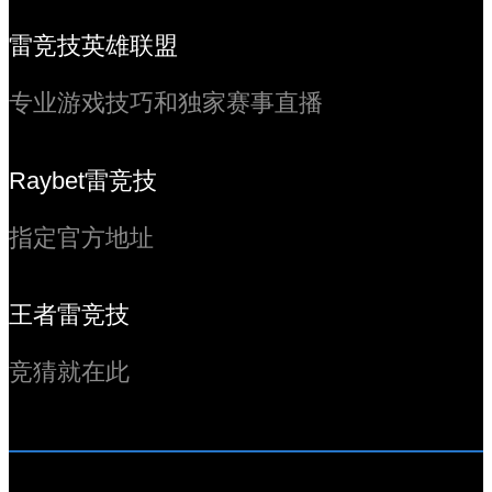
雷竞技英雄联盟
专业游戏技巧和独家赛事直播
Raybet雷竞技
指定官方地址
王者雷竞技
竞猜就在此