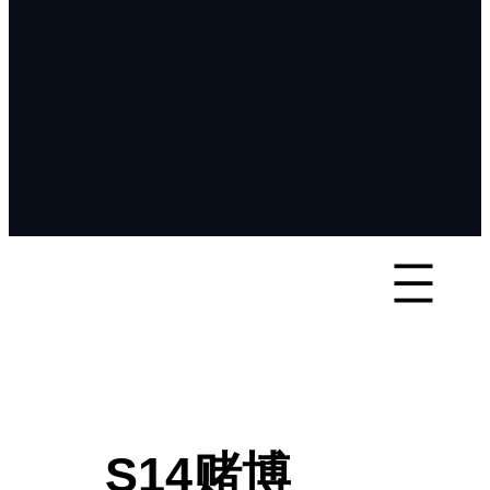
S14赌博