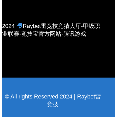
2024
Raybet雷竞技竞猜大厅-甲级职
业联赛-竞技宝官方网站-腾讯游戏
Instagram
LinkedIn
电子邮件
Facebook
© All rights Reserved 2024 | Raybet雷
竞技