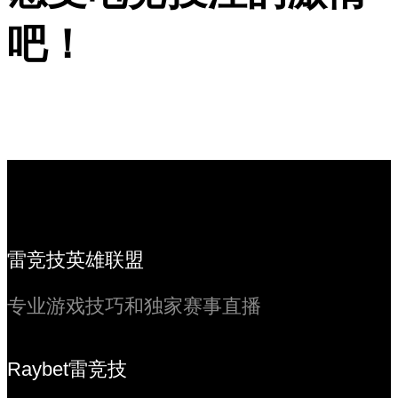
吧！
雷竞技英雄联盟
专业游戏技巧和独家赛事直播
Raybet雷竞技