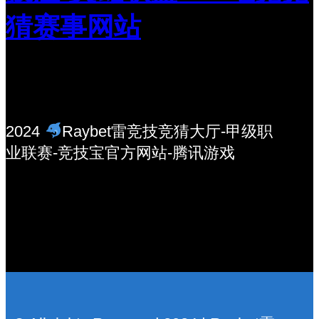
猜赛事网站
2024
Raybet雷竞技竞猜大厅-甲级职
业联赛-竞技宝官方网站-腾讯游戏
Instagram
LinkedIn
电子邮件
Facebook