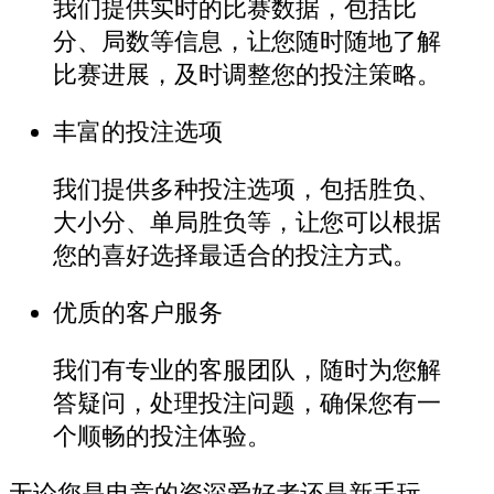
我们提供实时的比赛数据，包括比
分、局数等信息，让您随时随地了解
比赛进展，及时调整您的投注策略。
丰富的投注选项
我们提供多种投注选项，包括胜负、
大小分、单局胜负等，让您可以根据
您的喜好选择最适合的投注方式。
优质的客户服务
我们有专业的客服团队，随时为您解
答疑问，处理投注问题，确保您有一
个顺畅的投注体验。
无论您是电竞的资深爱好者还是新手玩