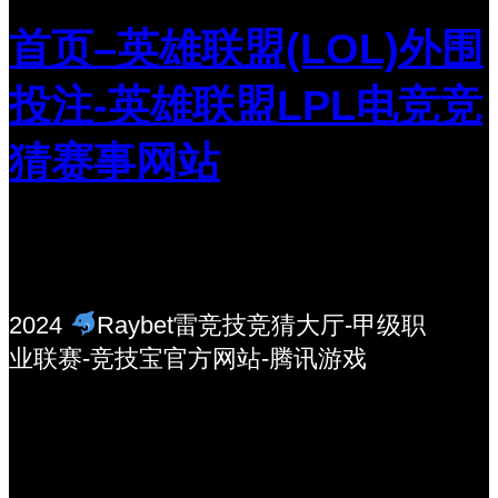
首页–英雄联盟(LOL)外围
投注-英雄联盟LPL电竞竞
猜赛事网站
2024
Raybet雷竞技竞猜大厅-甲级职
业联赛-竞技宝官方网站-腾讯游戏
Instagram
LinkedIn
电子邮件
Facebook