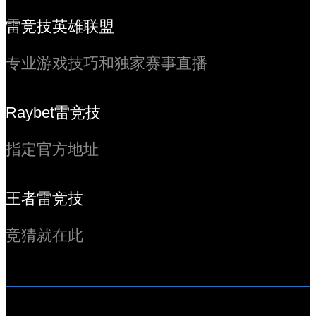
雷竞技英雄联盟
专业游戏技巧和独家赛事直播
Raybet雷竞技
指定官方地址
王者雷竞技
竞猜就在此