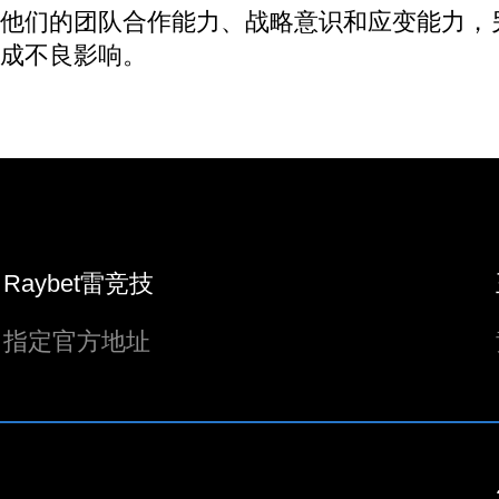
他们的团队合作能力、战略意识和应变能力，
成不良影响。
Raybet雷竞技
指定官方地址