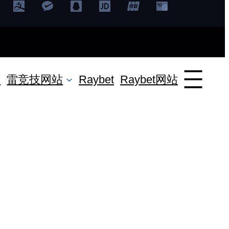
页
雷竞技网站
Raybet
Raybet网站