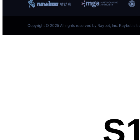
跳
至
内
容
S