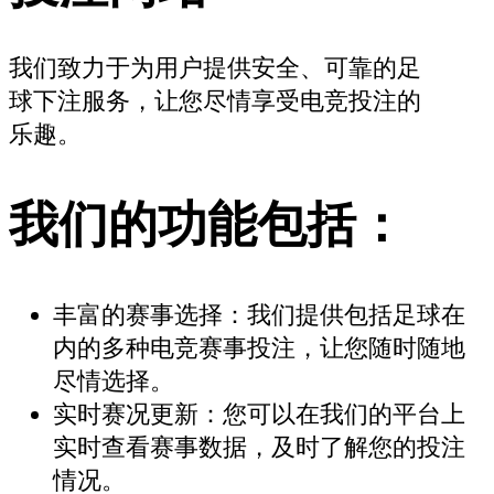
我们致力于为用户提供安全、可靠的足
球下注服务，让您尽情享受电竞投注的
乐趣。
我们的功能包括：
丰富的赛事选择：我们提供包括足球在
内的多种电竞赛事投注，让您随时随地
尽情选择。
实时赛况更新：您可以在我们的平台上
实时查看赛事数据，及时了解您的投注
情况。