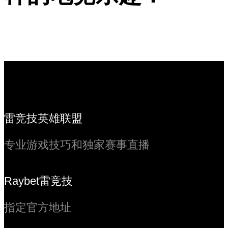
雷竞技英雄联盟
专业游戏技巧和独家赛事直播
Raybet雷竞技
指定官方地址