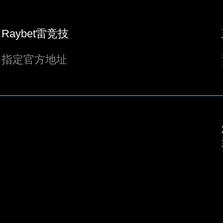
Raybet雷竞技
指定官方地址
I