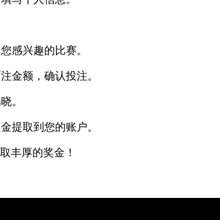
择您感兴趣的比赛。
下注金额，确认投注。
揭晓。
奖金提取到您的账户。
取丰厚的奖金！