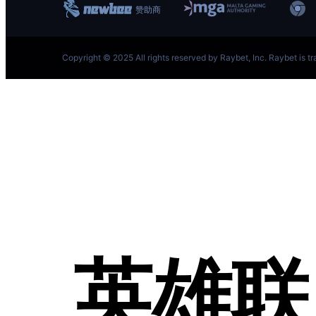
跳
至
内
容
英雄联