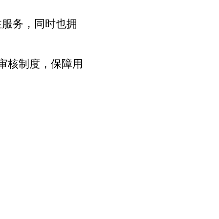
投注服务，同时也拥
的审核制度，保障用