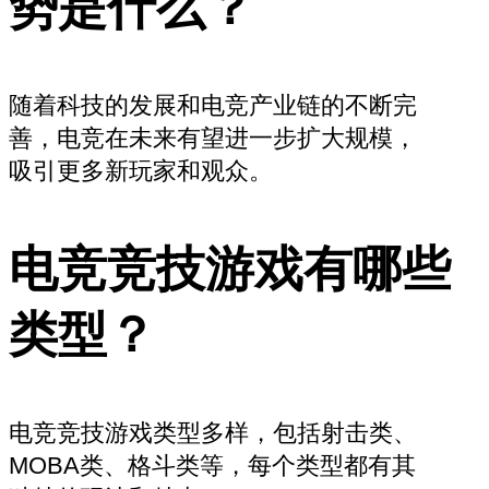
势是什么？
随着科技的发展和电竞产业链的不断完
善，电竞在未来有望进一步扩大规模，
吸引更多新玩家和观众。
电竞竞技游戏有哪些
类型？
电竞竞技游戏类型多样，包括射击类、
MOBA类、格斗类等，每个类型都有其