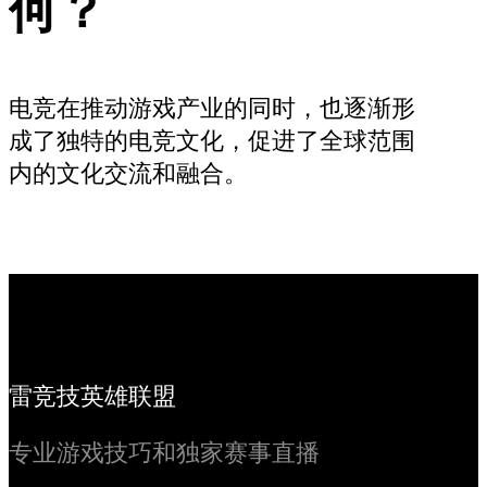
何？
电竞在推动游戏产业的同时，也逐渐形
成了独特的电竞文化，促进了全球范围
内的文化交流和融合。
雷竞技英雄联盟
专业游戏技巧和独家赛事直播