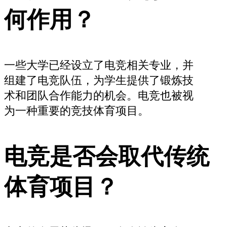
何作用？
一些大学已经设立了电竞相关专业，并
组建了电竞队伍，为学生提供了锻炼技
术和团队合作能力的机会。电竞也被视
为一种重要的竞技体育项目。
电竞是否会取代传统
体育项目？