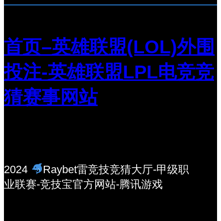
首页–英雄联盟(LOL)外围
投注-英雄联盟LPL电竞竞
猜赛事网站
2024
Raybet雷竞技竞猜大厅-甲级职
业联赛-竞技宝官方网站-腾讯游戏
Instagram
LinkedIn
电子邮件
Facebook