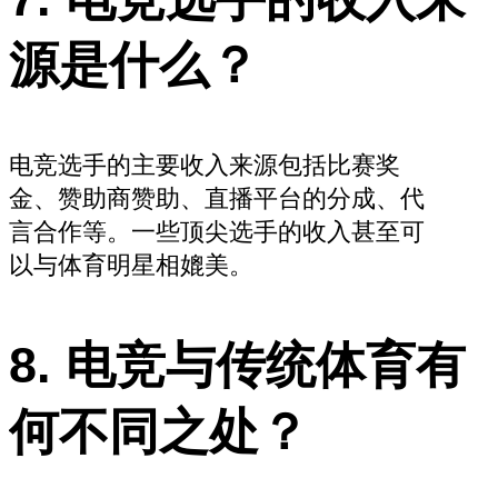
源是什么？
电竞选手的主要收入来源包括比赛奖
金、赞助商赞助、直播平台的分成、代
言合作等。一些顶尖选手的收入甚至可
以与体育明星相媲美。
8. 电竞与传统体育有
何不同之处？