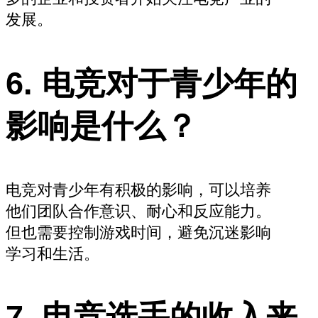
发展。
6. 电竞对于青少年的
影响是什么？
电竞对青少年有积极的影响，可以培养
他们团队合作意识、耐心和反应能力。
但也需要控制游戏时间，避免沉迷影响
学习和生活。
7. 电竞选手的收入来