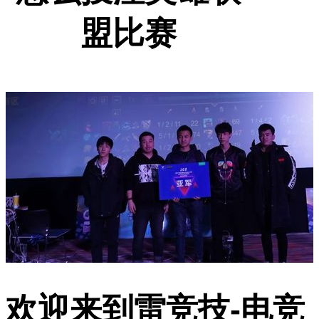
盟比赛
欢迎来到雷竞技-电竞