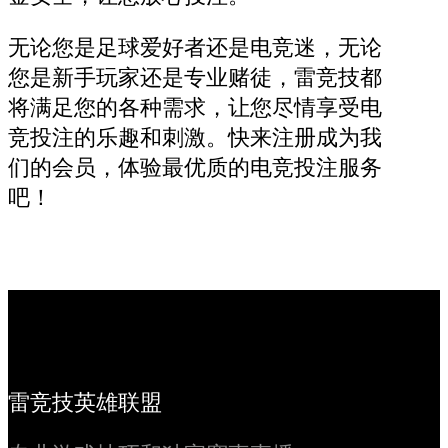
无论您是足球爱好者还是电竞迷，无论
您是新手玩家还是专业赌徒，雷竞技都
将满足您的各种需求，让您尽情享受电
竞投注的乐趣和刺激。快来注册成为我
们的会员，体验最优质的电竞投注服务
吧！
雷竞技英雄联盟