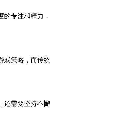
度的专注和精力，
游戏策略，而传统
，还需要坚持不懈