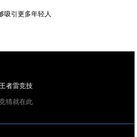
够吸引更多年轻人
王者雷竞技
竞猜就在此