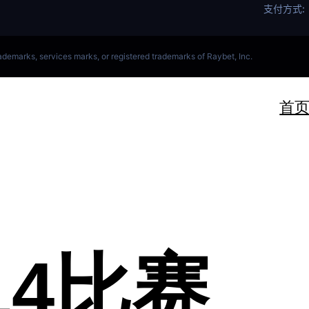
首
14比赛