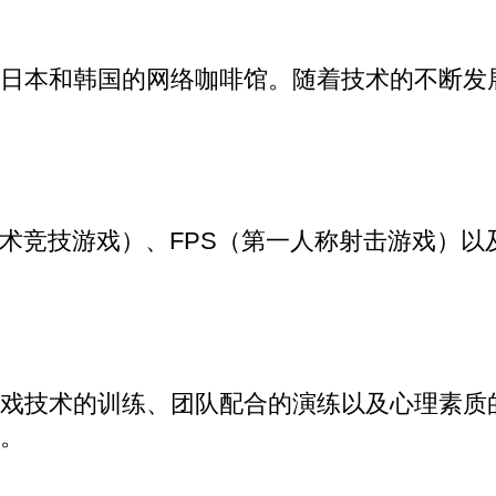
日本和韩国的网络咖啡馆。随着技术的不断发
术竞技游戏）、FPS（第一人称射击游戏）以
戏技术的训练、团队配合的演练以及心理素质
。