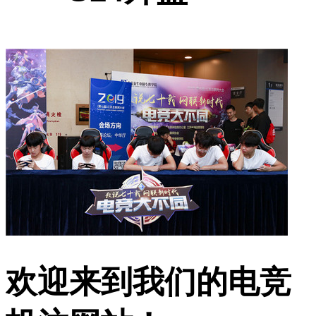
欢迎来到我们的电竞