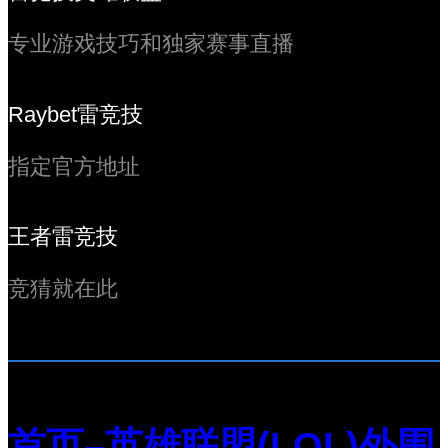
专业游戏技巧和独家赛事直播
Raybet雷竞技
指定官方地址
王者雷竞技
竞猜就在此
首页–英雄联盟(LOL)外围