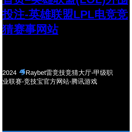
投注-英雄联盟LPL电竞竞
猜赛事网站
2024
Raybet雷竞技竞猜大厅-甲级职
业联赛-竞技宝官方网站-腾讯游戏
Instagram
LinkedIn
电子邮件
Facebook