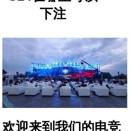
下注
欢迎来到我们的电竞