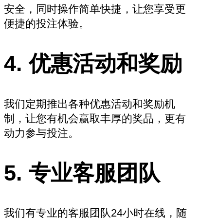
安全，同时操作简单快捷，让您享受更
便捷的投注体验。
4. 优惠活动和奖励
我们定期推出各种优惠活动和奖励机
制，让您有机会赢取丰厚的奖品，更有
动力参与投注。
5. 专业客服团队
我们有专业的客服团队24小时在线，随