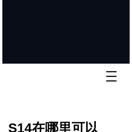
S14在哪里可以