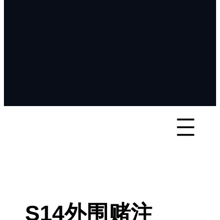
S14外围赌注