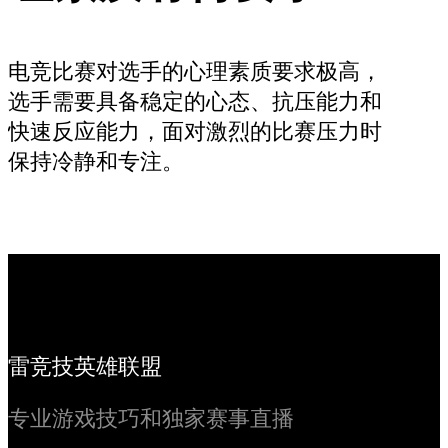
电竞比赛对选手的心理素质要求极高，
选手需要具备稳定的心态、抗压能力和
快速反应能力，面对激烈的比赛压力时
保持冷静和专注。
雷竞技英雄联盟
专业游戏技巧和独家赛事直播