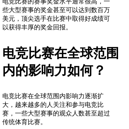
电竞比赛的赛事奖金水平通常很高，一
些大型赛事的奖金甚至可以达到数百万
美元，顶尖选手在比赛中取得好成绩可
以获得丰厚的奖金回报。
电竞比赛在全球范围
内的影响力如何？
电竞比赛在全球范围内影响力逐渐扩
大，越来越多的人关注和参与电竞比
赛，一些大型赛事的观众人数甚至超过
传统体育比赛。