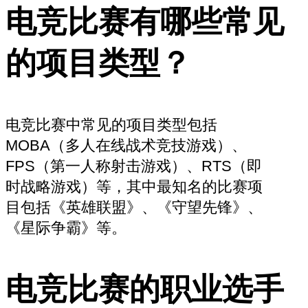
电竞比赛有哪些常见
的项目类型？
电竞比赛中常见的项目类型包括
MOBA（多人在线战术竞技游戏）、
FPS（第一人称射击游戏）、RTS（即
时战略游戏）等，其中最知名的比赛项
目包括《英雄联盟》、《守望先锋》、
《星际争霸》等。
电竞比赛的职业选手