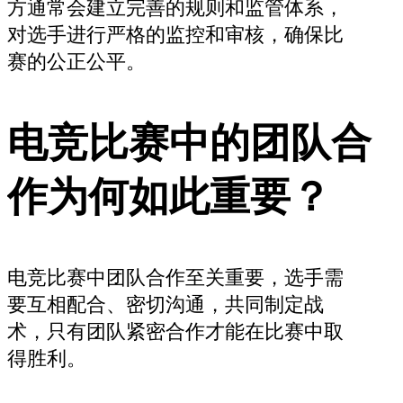
方通常会建立完善的规则和监管体系，
对选手进行严格的监控和审核，确保比
赛的公正公平。
电竞比赛中的团队合
作为何如此重要？
电竞比赛中团队合作至关重要，选手需
要互相配合、密切沟通，共同制定战
术，只有团队紧密合作才能在比赛中取
得胜利。