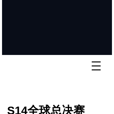
S14全球总决赛