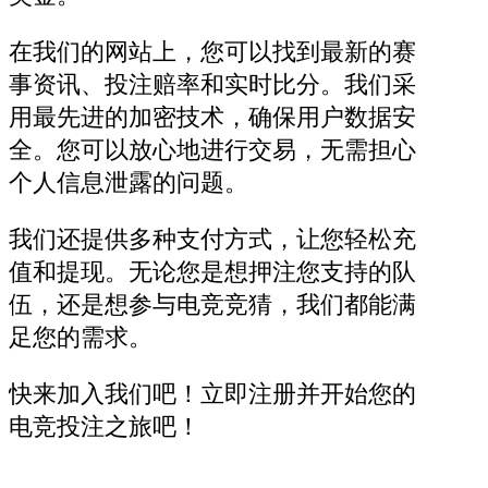
在我们的网站上，您可以找到最新的赛
事资讯、投注赔率和实时比分。我们采
用最先进的加密技术，确保用户数据安
全。您可以放心地进行交易，无需担心
个人信息泄露的问题。
我们还提供多种支付方式，让您轻松充
值和提现。无论您是想押注您支持的队
伍，还是想参与电竞竞猜，我们都能满
足您的需求。
快来加入我们吧！立即注册并开始您的
电竞投注之旅吧！