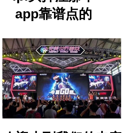
app靠谱点的