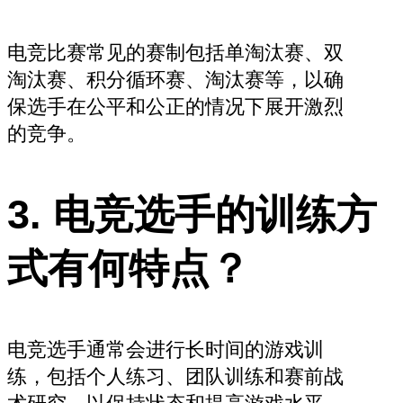
电竞比赛常见的赛制包括单淘汰赛、双
淘汰赛、积分循环赛、淘汰赛等，以确
保选手在公平和公正的情况下展开激烈
的竞争。
3. 电竞选手的训练方
式有何特点？
电竞选手通常会进行长时间的游戏训
练，包括个人练习、团队训练和赛前战