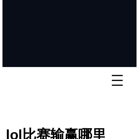
lol比赛输赢哪里