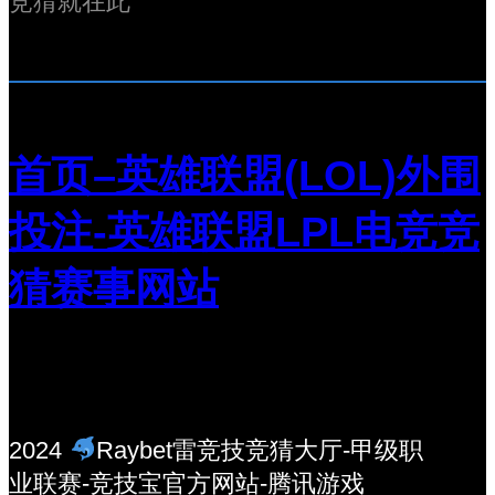
竞猜就在此
首页–英雄联盟(LOL)外围
投注-英雄联盟LPL电竞竞
猜赛事网站
2024
Raybet雷竞技竞猜大厅-甲级职
业联赛-竞技宝官方网站-腾讯游戏