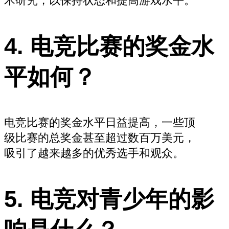
术研究，以保持状态和提高游戏水平。
4. 电竞比赛的奖金水
平如何？
电竞比赛的奖金水平日益提高，一些顶
级比赛的总奖金甚至超过数百万美元，
吸引了越来越多的优秀选手和观众。
5. 电竞对青少年的影