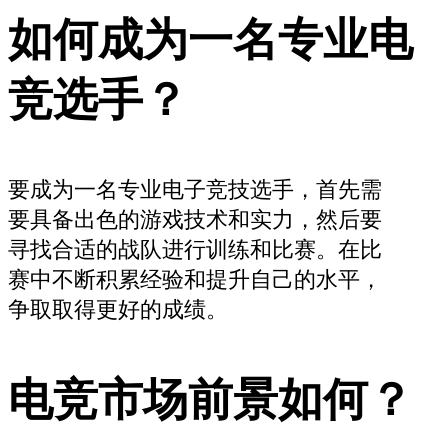
如何成为一名专业电
竞选手？
要成为一名专业电子竞技选手，首先需
要具备出色的游戏技术和实力，然后要
寻找合适的战队进行训练和比赛。在比
赛中不断积累经验和提升自己的水平，
争取取得更好的成绩。
电竞市场前景如何？