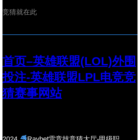
竞猜就在此
首页–英雄联盟(LOL)外围
投注-英雄联盟LPL电竞竞
猜赛事网站
2024
Raybet雷竞技竞猜大厅-甲级职