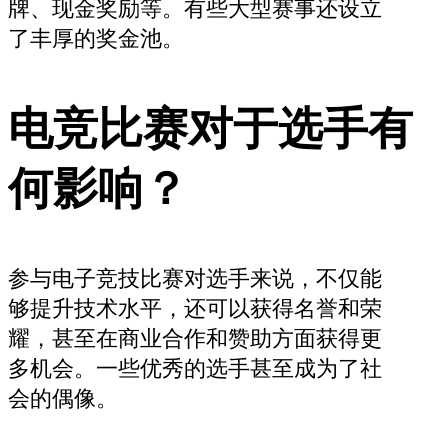
牌、现金奖励等。有些大型赛事还设立
了丰厚的奖金池。
电竞比赛对于选手有
何影响？
参与电子竞技比赛对选手来说，不仅能
够提升技术水平，还可以获得名誉和荣
耀，甚至在商业合作和赞助方面获得更
多机会。一些优秀的选手甚至成为了社
会的偶像。