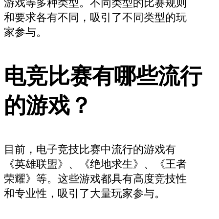
游戏等多种类型。不同类型的比赛规则
和要求各有不同，吸引了不同类型的玩
家参与。
电竞比赛有哪些流行
的游戏？
目前，电子竞技比赛中流行的游戏有
《英雄联盟》、《绝地求生》、《王者
荣耀》等。这些游戏都具有高度竞技性
和专业性，吸引了大量玩家参与。