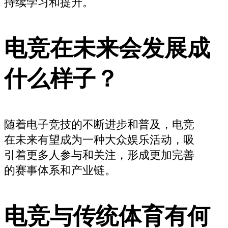
持续学习和提升。
电竞在未来会发展成
什么样子？
随着电子竞技的不断进步和普及，电竞
在未来有望成为一种大众娱乐活动，吸
引着更多人参与和关注，形成更加完善
的赛事体系和产业链。
电竞与传统体育有何