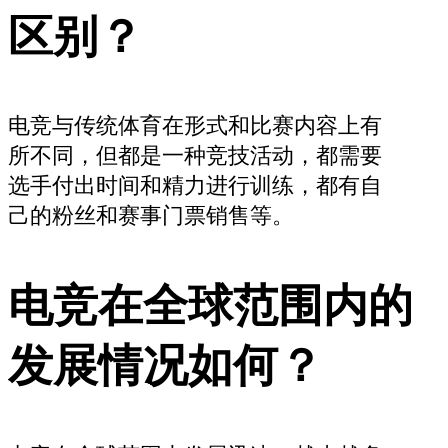
区别？
电竞与传统体育在形式和比赛内容上有
所不同，但都是一种竞技活动，都需要
选手付出时间和精力进行训练，都有自
己的粉丝和赛事门票销售等。
电竞在全球范围内的
发展情况如何？