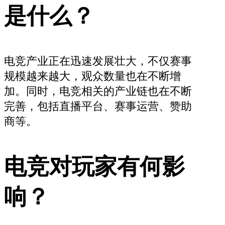
是什么？
电竞产业正在迅速发展壮大，不仅赛事
规模越来越大，观众数量也在不断增
加。同时，电竞相关的产业链也在不断
完善，包括直播平台、赛事运营、赞助
商等。
电竞对玩家有何影
响？