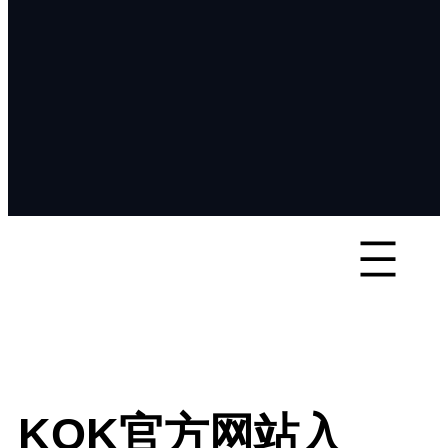
KOK官方网站入