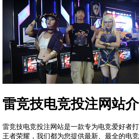
雷竞技电竞投注网站介
雷竞技电竞投注网站是一款专为电竞爱好者打造
王者荣耀，我们都为您提供最新、最全的电竞