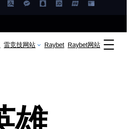
页
雷竞技网站
Raybet
Raybet网站
英雄