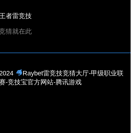
王者雷竞技
竞猜就在此
2024
Raybet雷竞技竞猜大厅-甲级职业联
赛-竞技宝官方网站-腾讯游戏
nstagram
LinkedIn
电子邮件
Facebook