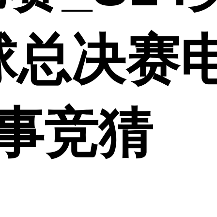
球总决赛
事竞猜