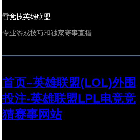
雷竞技英雄联盟
专业游戏技巧和独家赛事直播
首页–英雄联盟(LOL)外围
投注-英雄联盟LPL电竞竞
猜赛事网站