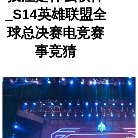
_S14英雄联盟全
球总决赛电竞赛
事竞猜