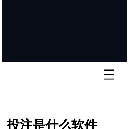
投注是什么软件