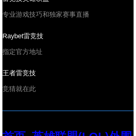
专业游戏技巧和独家赛事直播
Raybet雷竞技
指定官方地址
王者雷竞技
竞猜就在此