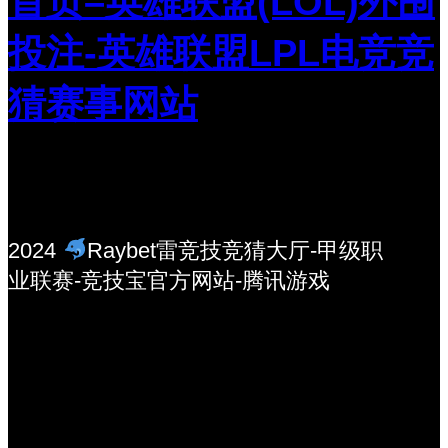
首页–英雄联盟(LOL)外围
投注-英雄联盟LPL电竞竞
猜赛事网站
2024
Raybet雷竞技竞猜大厅-甲级职
业联赛-竞技宝官方网站-腾讯游戏
Instagram
LinkedIn
电子邮件
Facebook