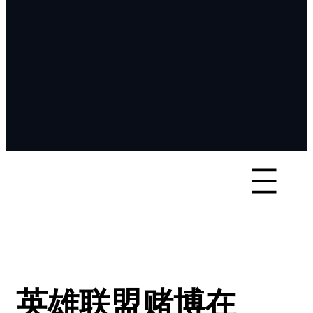
英雄联盟赌博在