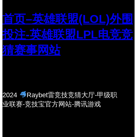
首页–英雄联盟(LOL)外围
投注-英雄联盟LPL电竞竞
猜赛事网站
2024
Raybet雷竞技竞猜大厅-甲级职
业联赛-竞技宝官方网站-腾讯游戏
Instagram
LinkedIn
电子邮件
Facebook