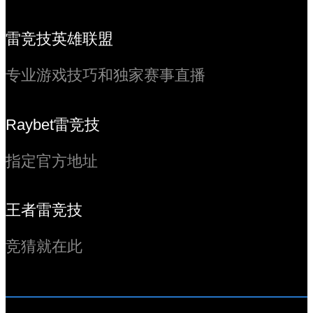
雷竞技英雄联盟
专业游戏技巧和独家赛事直播
Raybet雷竞技
指定官方地址
王者雷竞技
竞猜就在此