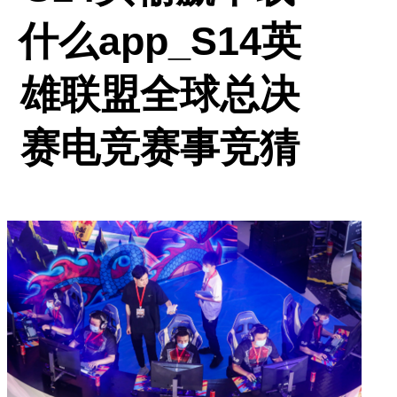
什么app_S14英
雄联盟全球总决
赛电竞赛事竞猜