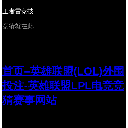
王者雷竞技
竞猜就在此
首页–英雄联盟(LOL)外围
投注-英雄联盟LPL电竞竞
猜赛事网站