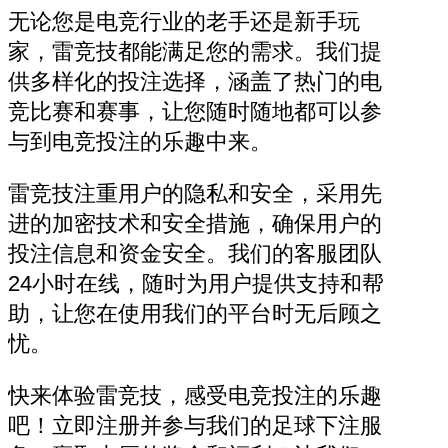
无论您是电竞行业的老手还是新手玩
家，雷竞技都能满足您的需求。我们提
供多样化的投注选择，涵盖了热门的电
竞比赛和赛事，让您随时随地都可以参
与到电竞投注的乐趣中来。
雷竞技注重用户的隐私和安全，采用先
进的加密技术和安全措施，确保用户的
投注信息和资金安全。我们的客服团队
24小时在线，随时为用户提供支持和帮
助，让您在使用我们的平台时无后顾之
忧。
快来体验雷竞技，感受电竞投注的乐趣
吧！立即注册并参与我们的足球下注服