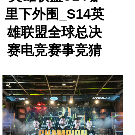
里下外围_S14英
雄联盟全球总决
赛电竞赛事竞猜