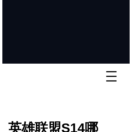
英雄联盟S14哪