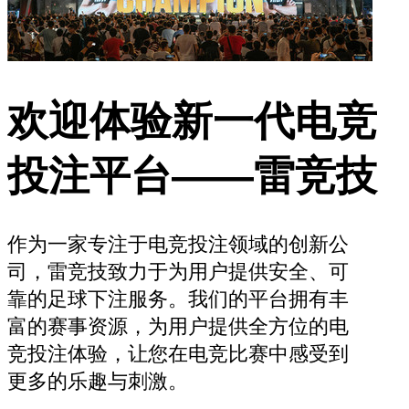
欢迎体验新一代电竞
投注平台——雷竞技
作为一家专注于电竞投注领域的创新公
司，雷竞技致力于为用户提供安全、可
靠的足球下注服务。我们的平台拥有丰
富的赛事资源，为用户提供全方位的电
竞投注体验，让您在电竞比赛中感受到
更多的乐趣与刺激。